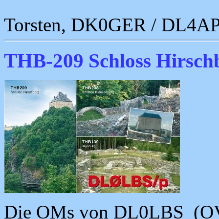
Torsten, DK0GER / DL4AP
THB-209 Schloss Hirsch
Die OMs von DL0LBS (OV