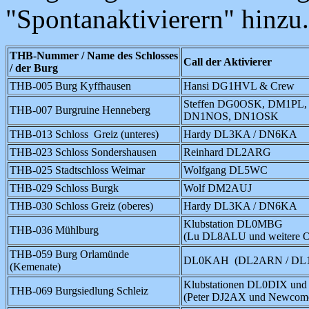
"Spontanaktivierern" hinzu.
THB-Nummer / Name des Schlosses
Call der Aktivierer
/ der Burg
THB-005 Burg Kyffhausen
Hansi DG1HVL & Crew
Steffen DG0OSK, DM1PL
THB-007 Burgruine Henneberg
DN1NOS, DN1OSK
THB-013 Schloss Greiz (unteres)
Hardy DL3KA / DN6KA
THB-023 Schloss Sondershausen
Reinhard DL2ARG
THB-025 Stadtschloss Weimar
Wolfgang DL5WC
THB-029 Schloss Burgk
Wolf DM2AUJ
THB-030 Schloss Greiz (oberes)
Hardy DL3KA / DN6KA
Klubstation DL0MBG
THB-036 Mühlburg
(Lu DL8ALU und weitere 
THB-059 Burg Orlamünde
DL0KAH (DL2ARN / DL
(Kemenate)
Klubstationen DL0DIX u
THB-069 Burgsiedlung Schleiz
(Peter DJ2AX und Newco