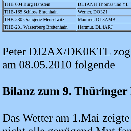
THB-004 Burg Hanstein
DL1ANH Thomas und YL
THB-165 Schloss Ehrenhain
Werner, DO3ZI
THB-230 Orangerie Meuselwitz
Manfred, DL3AMB
THB-231 Wasserburg Breitenhain
Hartmut, DL4ARJ
Peter DJ2AX/DK0KTL zog 
am 08.05.2010 folgende
Bilanz zum 9. Thüringer
Das Wetter am 1.Mai zeigte
nicht alle genügend Mut fa