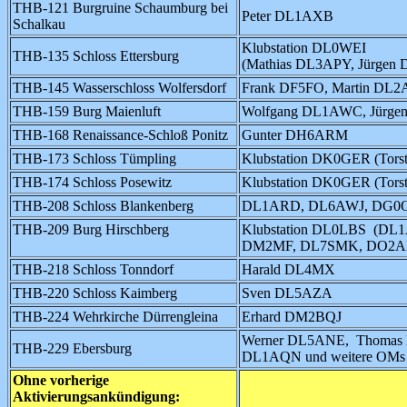
THB-121 Burgruine Schaumburg bei
Peter DL1AXB
Schalkau
Klubstation DL0WEI
THB-135 Schloss Ettersburg
(Mathias DL3APY, Jürge
THB-145 Wasserschloss Wolfersdorf
Frank DF5FO, Martin DL
THB-159 Burg Maienluft
Wolfgang DL1AWC, Jürg
THB-168 Renaissance-Schloß Ponitz
Gunter DH6ARM
THB-173 Schloss Tümpling
Klubstation DK0GER (Tors
THB-174 Schloss Posewitz
Klubstation DK0GER (Tors
THB-208 Schloss Blankenberg
DL1ARD, DL6AWJ, DG0
THB-209 Burg Hirschberg
Klubstation DL0LBS (DL
DM2MF, DL7SMK, DO2A
THB-218 Schloss Tonndorf
Harald DL4MX
THB-220 Schloss Kaimberg
Sven DL5AZA
THB-224 Wehrkirche Dürrengleina
Erhard DM2BQJ
Werner DL5ANE, Thomas
THB-229 Ebersburg
DL1AQN und weitere OMs
Ohne vorherige
Aktivierungsankündigung: